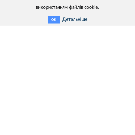
використанням файлів cookie.
Детальніше
OK
Контакти:
ТОВ «ХАРКІВЕНЕРГОПРИЛАД»
Україна, 61075, м. Харкiв,
вул. Генерала Момота, б. 9
Тел.: + 38 (057) 393-20-28
Факс: + 38 (057) 393-10-69
E-mail:
info@kephv.com