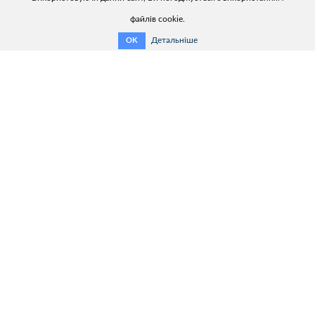
файлів cookie.
Детальніше
OK
Корисна інформація:
Зв'язатися з нами
Огляд продукції
Помічник вибору продукту
Каталог продукції
Сервіс
Контакти:
ТОВ «ХАРКІВЕНЕРГОПРИЛАД»
Україна, 61075, м. Харкiв,
вул. Генерала Момота, б. 9
Тел.: + 38 (057) 393-20-28