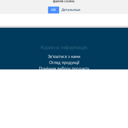
файлів cookie.
Детальніше
OK
Корисна інформація:
Зв'язатися з нами
Огляд продукції
Помічник вибору продукту
Каталог продукції
Сервіс
Контакти:
ТОВ «ХАРКІВЕНЕРГОПРИЛАД»
Україна, 61075, м. Харкiв,
вул. Генерала Момота, б. 9
Тел.: + 38 (057) 393-20-28
Факс: + 38 (057) 393-10-69