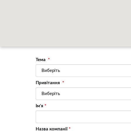
Тема
Привітання
Iм'я
Назва компанії