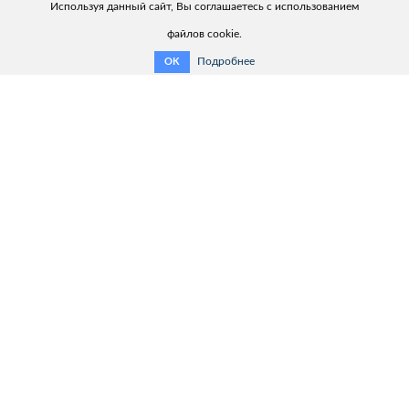
Используя данный сайт, Вы соглашаетесь с использованием
файлов cookie.
Подробнее
OK
Полезная информация:
Связаться с нами
Обзор продукции
Помощник выбора продукта
Каталог продукции
Сервис
Контакты:
ООО «ХАРЬКОВЭНЕРГОПРИБОР»
Украина, 61075, г. Харьков,
ул. Генерала Момота, д. 9