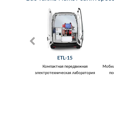
0
ETL-15
вой частоты
Компактная передвижная
Мобил
электротехническая лаборатория
по