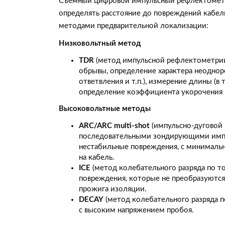
Съемный цифровой импульсный рефлектометр
определять расстояние до повреждений кабе
методами предварительной локализации:
Низковольтный метод
TDR
(метод импульсной рефлектометрии
обрывы, определение характера неоднор
ответвления и т.п.), измерение длины (в т.
определение коэффициента укорочения 
Высоковольтные методы
ARC/ARC multi-shot
(импульсно-дуговой
последовательными зондирующими импу
нестабильные повреждения, с минималь
на кабель.
ICE
(метод колебательного разряда по т
повреждения, которые не преобразуютс
прожига изоляции.
DECAY
(метод колебательного разряда 
с высоким напряжением пробоя.