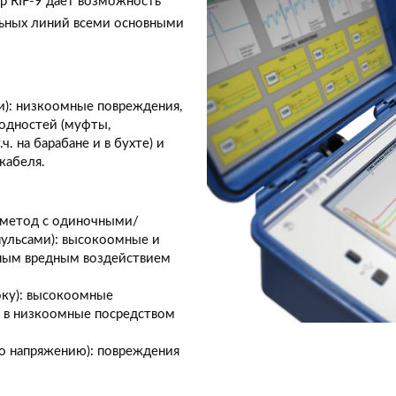
 RIF-9 дает возможность
льных линий всеми основными
): низкоомные повреждения,
одностей (муфты,
ч. на барабане и в бухте) и
кабеля.
 метод с одиночными/
льсами): высокоомные и
ным вредным воздействием
оку): высокоомные
я в низкоомные посредством
по напряжению): повреждения