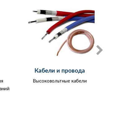
Кабели и провода
ля
Высоковольтные кабели
Генератор 
аний