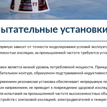
пытательные установк
прямую зависит от точности моделирования условий эксплуат
емкостью изоляции, на промышленной частоте требуются уста
ок является низкий уровень потребляемой мощности. Принцип
бательном контуре, образуемом подстраиваемой индуктивнос
яжением резонансная установка обеспечивает непрерывную по
ным напряжением, не приводит к повреждению здоровой изоля
ля испытаний на промышленной частоте высокоемкостных объе
стройств с элегазовой изоляцией, электродвигателей и генер