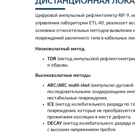
ДИСТАНЦИОННАЯ ЛОК
Цифровой импульсный рефлектометр RIF-9, ин
управления лаборатории ETL-40, реализует в
основных относительных методов выявления и
повреждений различного типа в кабельных лин
Низковольтный метод
TDR
(метод импульсной рефлектометрии
и обрывы.
Высоковольтные методы
ARC/ARC multi-shot
(импульсно-дуговой
последовательными зондирующими импу
нестабильные повреждения.
ICE
(метод колебательного разряда по т
повреждения, которые не преобразуютс
прожигания изоляции в месте дефекта.
DECAY
(метод колебательного разряда 
с высоким напряжением пробоя.