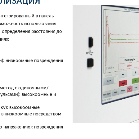
АЛИЗАЦИЯ
тегрированный в панель
озможность использования
 определения расстояния до
иях:
): низкоомные повреждения
 метод с одиночными/
льсами): высокоомные и
оку): высокоомные
я в низкоомные посредством
по напряжению): повреждения