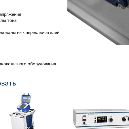
напряжения
илы тока
оковольтных переключателей
оковольтного оборудования
овать