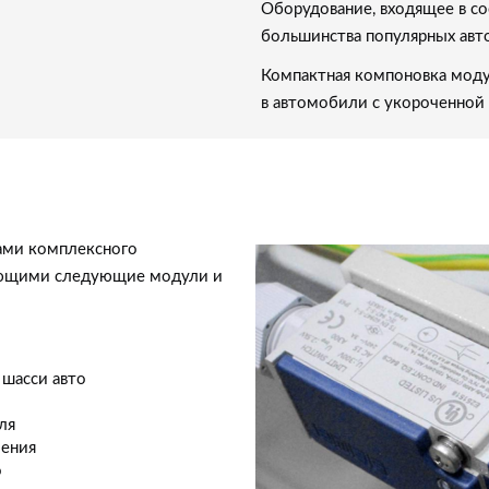
Оборудование, входящее в со
большинства популярных авт
Компактная компоновка моду
в автомобили с укороченной 
ами комплексного
чающими следующие модули и
 шасси авто
ля
ления
о