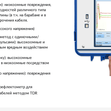
): низкоомные повреждения,
одностей различного типа
ины (в т.ч. на барабане и в
рочения кабеля.
ысокого напряжения)
 метод с одиночными/
льсами): высокоомные и
ным вредным воздействием
оку): высокоомные
я в низкоомные посредством
по напряжению): повреждения
 рефлектометр для
кабелей методом TDR