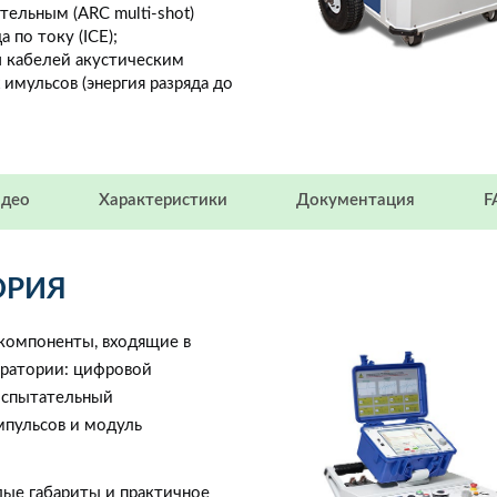
тельным (ARC multi-shot)
 по току (ICE);
й
кабелей акустическим
имульсов (энергия разряда до
део
Характеристики
Документация
F
ОРИЯ
компоненты, входящие в
оратории: цифровой
испытательный
мпульсов и модуль
лые габариты и практичное