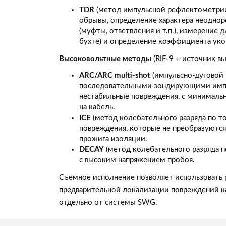
TDR
(метод импульсной рефлектометрии
обрывы, определение характера неоднор
(муфты, ответвления и т.п.), измерение дл
бухте) и определение коэффициента уко
Высоковольтные методы
(RIF-9 + источник в
ARC/ARC multi-shot
(импульсно-дуговой
последовательными зондирующими импу
нестабильные повреждения, с минималь
на кабель.
ICE
(метод колебательного разряда по т
повреждения, которые не преобразуютс
прожига изоляции.
DECAY
(метод колебательного разряда 
с высоким напряжением пробоя.
Съемное исполнение позволяет использовать
предварительной локализации повреждений 
отдельно от системы SWG.