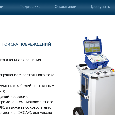
ция
Поддержка
О компании
Где купить
)
И ПОИСКА ПОВРЕЖДЕНИЙ
азначены для решения
апряжением постоянного тока
участках кабелей постоянным
кВ;
дений
кабелей с
 применением низковольтного
R), а также высоковольтных
пряжению (DECAY), импульсно-