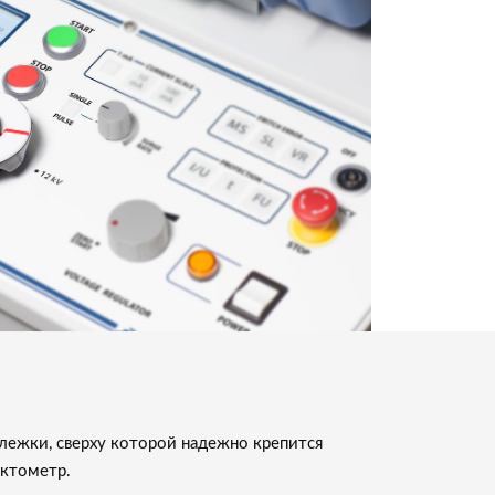
лежки, сверху которой надежно крепится
ктометр.