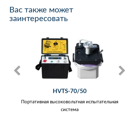
Вас также может
заинтересовать
HVTS-70/50
ная
Портативная высоковольтная испытательная
Мо
система