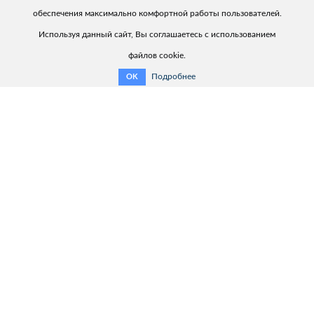
обеспечения максимально комфортной работы пользователей.
Используя данный сайт, Вы соглашаетесь с использованием
файлов cookie.
Подробнее
OK
Полезная информация:
Связаться с нами
Обзор продукции
Помощник выбора продукта
Каталог продукции
Сервис
Контакты:
ООО «ХАРЬКОВЭНЕРГОПРИБОР»