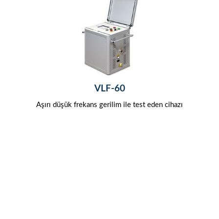
VLF-60
azı
Aşırı düşük frekans gerilim ile test eden cihazı
Aş