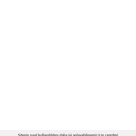
Sitenin nasıl kullanıldığını daha iyi anlayabilmemiz için çerezleri