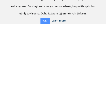
kullanıyoruz. Bu siteyi kullanmaya devam ederek, bu politikayı kabul
etmiş sayılırsınız. Daha fazlasını öğrenmek için tıklayın.
Learn more
OK
Yararlı bilgiler:
Teslimat süresi
İletişim bilgileri:
KharkovEnergoPribor Ltd.
9, Generala Momota Str.,
Kharkiv, Ukraine, 61075
Tel.: + 38 (057) 393-20-28
Fax: + 38 (057) 393-10-69
E-mail:
info@kephv.com