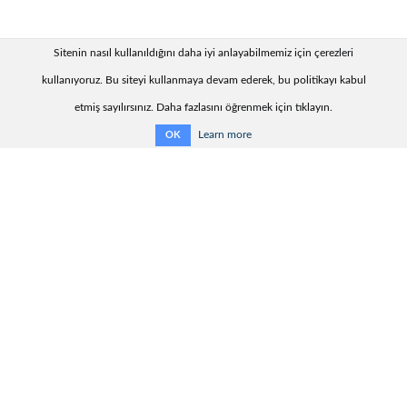
Sitenin nasıl kullanıldığını daha iyi anlayabilmemiz için çerezleri
kullanıyoruz. Bu siteyi kullanmaya devam ederek, bu politikayı kabul
etmiş sayılırsınız. Daha fazlasını öğrenmek için tıklayın.
Learn more
OK
Yararlı bilgiler:
Teslimat süresi
İletişim bilgileri:
KharkovEnergoPribor Ltd.
9, Generala Momota Str.,
Kharkiv, Ukraine, 61075
Tel.: + 38 (057) 393-20-28