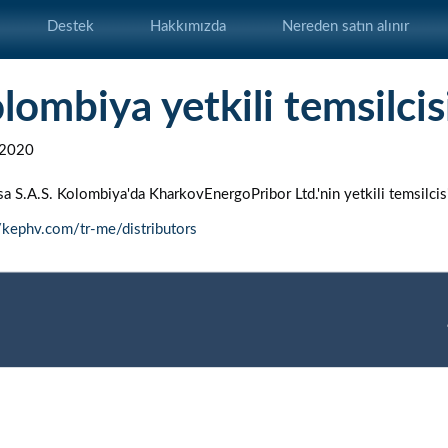
Destek
Hakkımızda
Nereden satın alınır
lombiya yetkili temsilcis
.2020
a S.A.S. Kolombiya'da KharkovEnergoPribor Ltd.'nin yetkili temsilcis
//kephv.com/tr-me/distributors