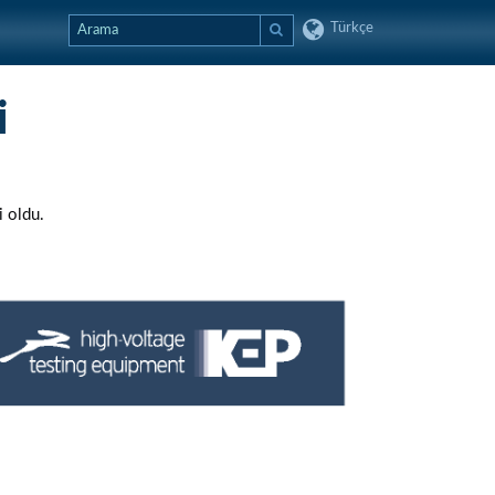
Türkçe
i
i oldu.