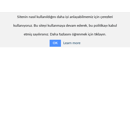
Sitenin nasıl kullanıldığını daha iyi anlayabilmemiz için çerezleri
kullanıyoruz. Bu siteyi kullanmaya devam ederek, bu politikayı kabul
etmiş sayılırsınız. Daha fazlasını öğrenmek için tıklayın.
Learn more
OK
Yararlı bilgiler:
Teslimat süresi
İletişim bilgileri:
KharkovEnergoPribor Ltd.
9, Generala Momota Str.,
Kharkiv, Ukraine, 61075
Tel.: + 38 (057) 393-20-28